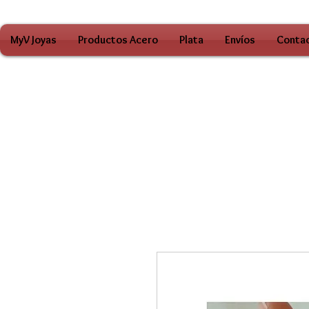
MyV Joyas
Productos Acero
Plata
Envíos
Conta