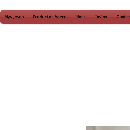
MyV Joyas
Productos Acero
Plata
Envíos
Conta