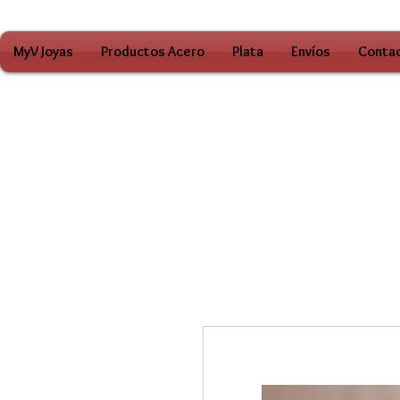
MyV Joyas
Productos Acero
Plata
Envíos
Conta