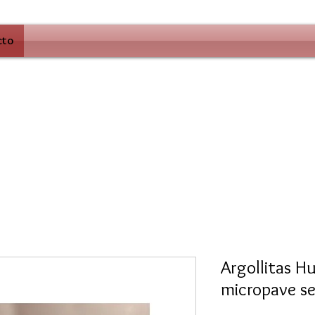
cto
Argollitas H
micropave s